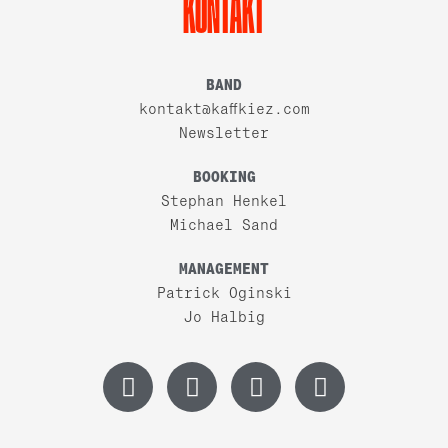
KONTAKT
BAND
kontakt@kaffkiez.com
Newsletter
BOOKING
Stephan Henkel
Michael Sand
MANAGEMENT
Patrick Oginski
Jo Halbig
I
T
Y
F
n
i
o
a
s
k
u
c